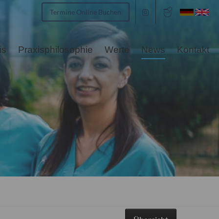
Termine Online Buchen
is
Praxisphilosophie
Werte
News
Kontakt