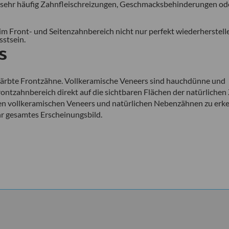
en sehr häufig Zahnfleischreizungen, Geschmacksbehinderungen od
im Front- und Seitenzahnbereich nicht nur perfekt wiederherstell
sstsein.
s
rfärbte Frontzähne. Vollkeramische Veneers sind hauchdünne und
rontzahnbereich direkt auf die sichtbaren Flächen der natürliche
hen vollkeramischen Veneers und natürlichen Nebenzähnen zu erk
hr gesamtes Erscheinungsbild.