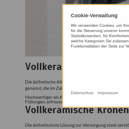
Cookie-Verwaltung
Wir verwenden Cookies, um Ihne
für die Steuerung unserer komm
Statistikzwecken, für Komfortei
welche Kategorien Sie zulassen 
Funktionalitäten der Seite zur 
Vollkeramische Füllun
Die ästhetische Alternative zu Gold-, Amalgam- und
genannt, die im Zahn befestigt werden.
Datenschutz
Impressum
Hochwertiger als Kunststoff-Füllungen und aufgrund 
Füllungen, erfreuen sich keramische Inlays und Onlay
Vollkeramische Kronen
Die ästhetischste Lösung zur Versorgung stark zers