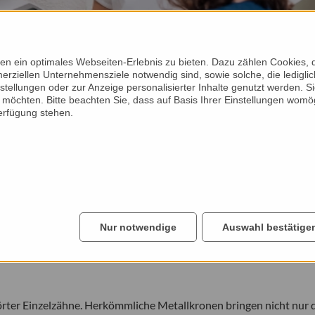
n ein optimales Webseiten-Erlebnis zu bieten. Dazu zählen Cookies, di
erziellen Unternehmensziele notwendig sind, sowie solche, die ledigl
nstellungen oder zur Anzeige personalisierter Inhalte genutzt werden. S
möchten. Bitte beachten Sie, dass auf Basis Ihrer Einstellungen womög
Verfügung stehen.
gen – Inlays und Onlays
 Kunststoff-Füllungen. Keramische Inlays und Onlays werden Fül
Nur notwendige
Auswahl bestätige
ihrer Zahnfarbigkeit auch deutlich ästhetischer als Gold- oder 
s heute stetig wachsender Beliebtheit.
törter Einzelzähne. Herkömmliche Metallkronen bringen nicht nur 