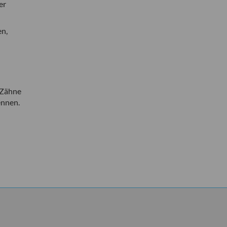
er
en,
n Zähne
ennen.