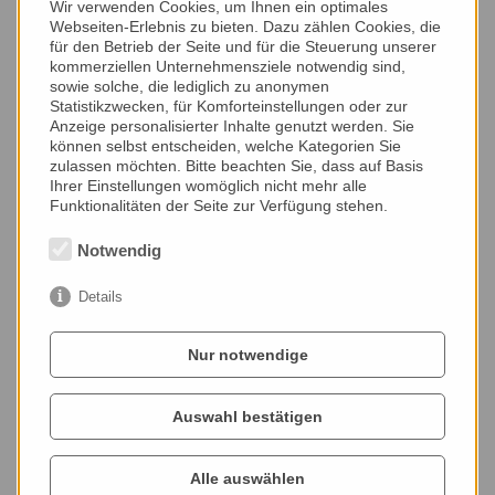
Wir verwenden Cookies, um Ihnen ein optimales
Webseiten-Erlebnis zu bieten. Dazu zählen Cookies, die
für den Betrieb der Seite und für die Steuerung unserer
kommerziellen Unternehmensziele notwendig sind,
sowie solche, die lediglich zu anonymen
Statistikzwecken, für Komforteinstellungen oder zur
Anzeige personalisierter Inhalte genutzt werden. Sie
Ich bin noch klein, aber meine Mama Nina und Oma Sabine
können selbst entscheiden, welche Kategorien Sie
sind immer nett zu mir.
zulassen möchten. Bitte beachten Sie, dass auf Basis
Ihrer Einstellungen womöglich nicht mehr alle
Wenn ich mal groß bin, möchte ich auch Zahnärztin werden,
Funktionalitäten der Seite zur Verfügung stehen.
wie meine Mama.
Notwendig
Aber das dauert noch etwas....
Eure Leni Juna 🥰
Details
Nur notwendige
Kontakt
Zahnarztpraxis
Auswahl bestätigen
Dr. med. dent. Nina Lange
Jakob Lengfelder Str. 20,
61352 Bad Homburg, Ober Eschbach
Alle auswählen