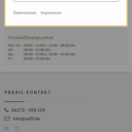
Tel.: 06172-458 159
Fax: 06172-458 634
Datenschutz
Impressum
Mail: z20@web.de
Praxisöffnungszeiten
Mo./ Di.:
08:00 - 13:00 u. 14:00 - 18:00 Uhr
Mi.:
08:00 - 13:00 Uhr
Do.:
08:00 - 13:00 u. 14:00 - 19:00 Uhr
Fr.:
08:00 - 15:00 Uhr
PRAXIS KONTAKT
06172 - 458 159
info@za20.de