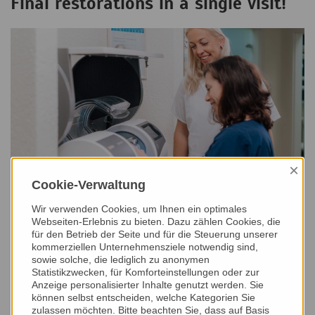
Final restorations in a single visit!
×
Cookie-Verwaltung
Scanning
Wir verwenden Cookies, um Ihnen ein optimales
Spare your patients the discomfort of a conventional
Webseiten-Erlebnis zu bieten. Dazu zählen Cookies, die
impression tray. Take digital impressions, with CEREC
für den Betrieb der Seite und für die Steuerung unserer
kommerziellen Unternehmensziele notwendig sind,
Omnicam, our small powder-free color camera. The precise
sowie solche, die lediglich zu anonymen
3D images in natural color make scanning easier, more
Statistikzwecken, für Komforteinstellungen oder zur
intuitive and more ergonomic than ever before.
Anzeige personalisierter Inhalte genutzt werden. Sie
können selbst entscheiden, welche Kategorien Sie
zulassen möchten. Bitte beachten Sie, dass auf Basis