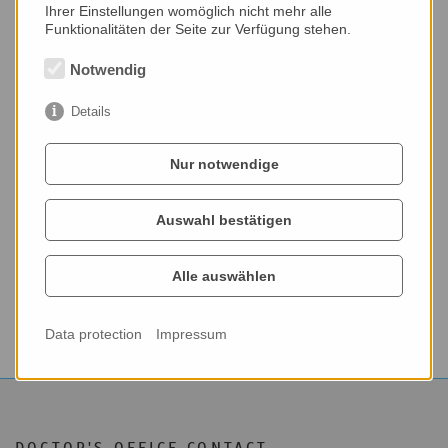
Ihrer Einstellungen womöglich nicht mehr alle
Contact
Funktionalitäten der Seite zur Verfügung stehen.
Dental surgery
Notwendig
Dr. med. dent. Nina Lange
Jakob Lengfelder Str. 20,
Details
61352 Bad Homburg, Ober Eschbach
Phone: 06172-458 159
Fax: 06172-458 634
Nur notwendige
Mail: z20@web.de
Auswahl bestätigen
Opening Hours
Alle auswählen
Mo./ Tu.:
08:00 - 13:00 a. 14:00 - 18:00 pm
Wed.:
08:00 - 13:00 pm
Thur.:
08:00 - 13:00 a. 14:00 - 19:00 pm
Fri.:
08:00 - 15:00 pm
Data protection
Impressum
DOCTOR'S OFFICE CONTACT