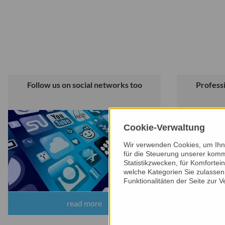
Do
Follow us on social networks too
Professi
Cookie-Verwaltung
Wir verwenden Cookies, um Ihne
für die Steuerung unserer komm
Statistikzwecken, für Komfortei
welche Kategorien Sie zulassen 
Funktionalitäten der Seite zur 
read more