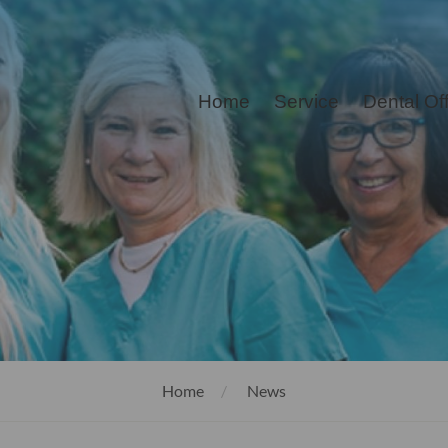
Home
Service
Dental Of
Home
News