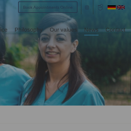
Book Appointments Online
fice
Philosophy
Our values
News
Contact