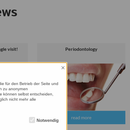
ews
gle visit!
Periodontology
×
e für den Betrieb der Seite und
ich zu anonymen
ie können selbst entscheiden,
lich nicht mehr alle
read more
Notwendig