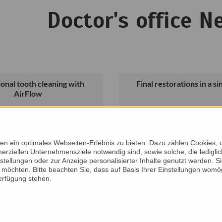
ctor's office N
onal tooth cleaning with
Final restorations in a sin
AirFlow
n ein optimales Webseiten-Erlebnis zu bieten. Dazu zählen Cookies, di
erziellen Unternehmensziele notwendig sind, sowie solche, die ledigl
nstellungen oder zur Anzeige personalisierter Inhalte genutzt werden. S
möchten. Bitte beachten Sie, dass auf Basis Ihrer Einstellungen womög
Verfügung stehen.
read more
read more