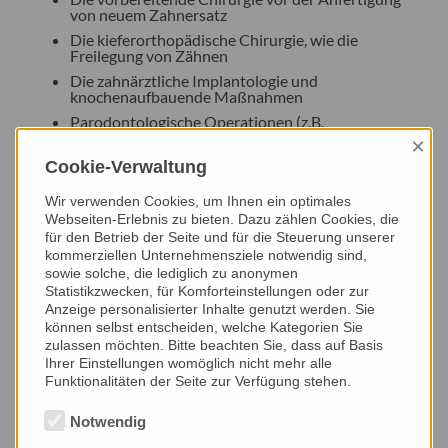
von neuem Zahnersatz
Die kieferorthopädische Chirurgie, wie die
Freilegung von Zähnen
Die zahnärztliche Implantologie und
knochenaufbauende Maßnahmen
Parodontologische Operationen (z.B.
Rezessionsdeckungen)
×
Kieferhöhlenerkrankungen, die von den Zähnen
Cookie-Verwaltung
ausgehen
Wir verwenden Cookies, um Ihnen ein optimales
Jeder Operation steht man mit gemischten Gefühlen
Webseiten-Erlebnis zu bieten. Dazu zählen Cookies, die
gegenüber. Mein Ziel ist es deshalb, Sie in einer
für den Betrieb der Seite und für die Steuerung unserer
entspannten Atmosphäre zu empfangen. Dazu gehören
kommerziellen Unternehmensziele notwendig sind,
nicht nur ein freundliches Team und Ambiente, sondern
sowie solche, die lediglich zu anonymen
vor allem auch Ihre vollständige Aufklärung über
Statistikzwecken, für Komforteinstellungen oder zur
Anzeige personalisierter Inhalte genutzt werden. Sie
Diagnose und Therapiemöglichkeiten. Alle
können selbst entscheiden, welche Kategorien Sie
Behandlungen werden bei uns in höchster Qualität und
zulassen möchten. Bitte beachten Sie, dass auf Basis
möglichst schonend mit modernsten Geräten
Ihrer Einstellungen womöglich nicht mehr alle
durchgeführt. Durch ein minimalinvasives Vorgehen bei
Funktionalitäten der Seite zur Verfügung stehen.
den chirurgischen Eingriffen können wir das jeweilige
OP-Gebiet sehr klein halten und postoperative
Notwendig
Beschwerden minimieren.