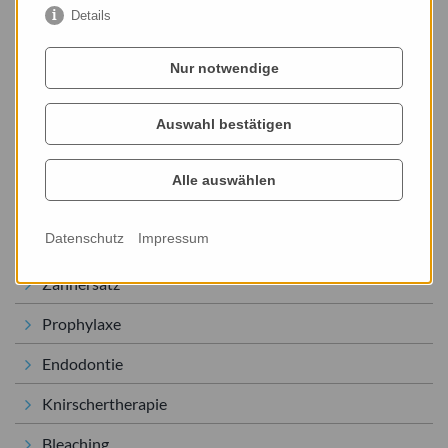
Details
Nur notwendige
Chirurgie
Ästhetische Zahnheilkunde und CEREC
Auswahl bestätigen
Parodontologie
Alle auswählen
Implantologie
Datenschutz
Impressum
Kinderzahnheilkunde
Zahnersatz
Prophylaxe
Endodontie
Knirschertherapie
Bleaching