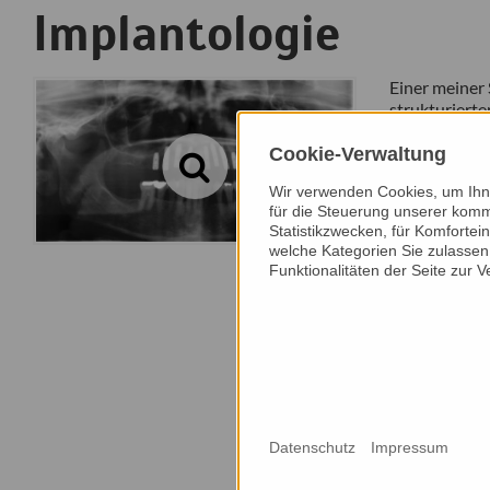
Implantologie
Einer meiner 
strukturierte
habe ich die 
Cookie-Verwaltung
Implantate ha
verhelfen ni
Wir verwenden Cookies, um Ihne
für die Steuerung unserer komm
Lebensqualit
Statistikzwecken, für Komfortei
Pfeiler für d
welche Kategorien Sie zulassen 
Implantate wi
Funktionalitäten der Seite zur 
Körperverträg
ist, dass di
eine Brücke 
Patient keine
Der Zahnersa
andere Verso
Implantation 
Einzelzahnkr
Datenschutz
Impressum
werden. Sie v