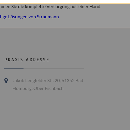
r beim Kauen.
mmen Sie die komplette Versorgung aus einer Hand.
rtige Lösungen von Straumann
PRAXIS ADRESSE
Jakob Lengfelder Str. 20, 61352 Bad
Homburg, Ober Eschbach