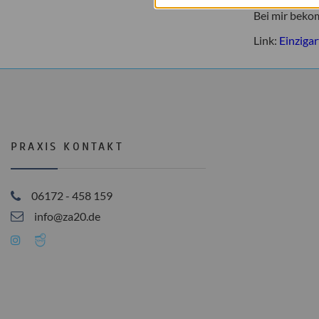
Sprechen ode
Bei mir beko
Link:
Einziga
PRAXIS KONTAKT
06172 - 458 159
info@za20.de