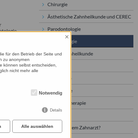
Chirurgie
Ästhetische Zahnheilkunde und CEREC
r
Parodontologie
ntologie
×
Implantologie
sie
Kinderzahnheilkunde
ehr
e für den Betrieb der Seite und
ich zu anonymen
ildet den
ie können selbst entscheiden,
Zahnersatz
die
lich nicht mehr alle
hohe
Prophylaxe
en Vorteile
 um etwa
Endodontie
 spürt der
Notwendig
Knirschertherapie
 wie keine
Details
en nach
Bleaching
undament für
r fixiert
n
Alle auswählen
Angst vor dem Zahnarzt?
en,