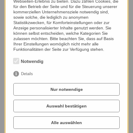
besprochen werden.
Webseiten-Erlebnis zu bieten. Dazu zählen Cookies, die
für den Betrieb der Seite und für die Steuerung unserer
kommerziellen Unternehmensziele notwendig sind,
sowie solche, die lediglich zu anonymen
Statistikzwecken, für Komforteinstellungen oder zur
Anzeige personalisierter Inhalte genutzt werden. Sie
Chirurgie
können selbst entscheiden, welche Kategorien Sie
zulassen möchten. Bitte beachten Sie, dass auf Basis
Ästhetische Zahnheilkunde und CEREC
Ihrer Einstellungen womöglich nicht mehr alle
Funktionalitäten der Seite zur Verfügung stehen.
Parodontologie
Notwendig
Implantologie
Details
Kinderzahnheilkunde
Zahnersatz
Nur notwendige
Prophylaxe
Auswahl bestätigen
Endodontie
Alle auswählen
Knirschertherapie