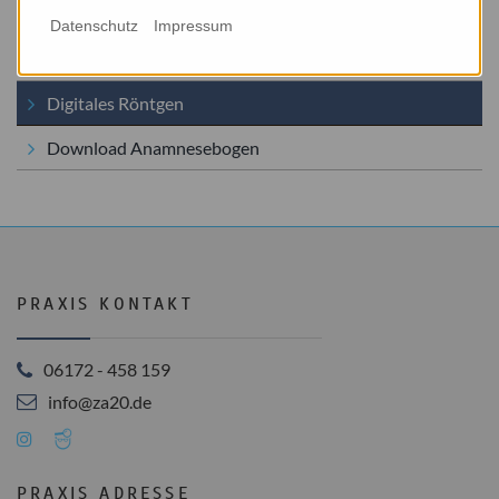
Bleaching
Datenschutz
Impressum
Angst vor dem Zahnarzt?
Digitales Röntgen
Download Anamnesebogen
PRAXIS KONTAKT
06172 - 458 159
info@za20.de
PRAXIS ADRESSE